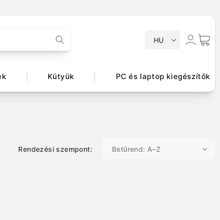
N
Bejelentkezés
Kosár
HU
y
e
l
ek
Kütyük
PC és laptop kiegészítők
v
Rendezési szempont: