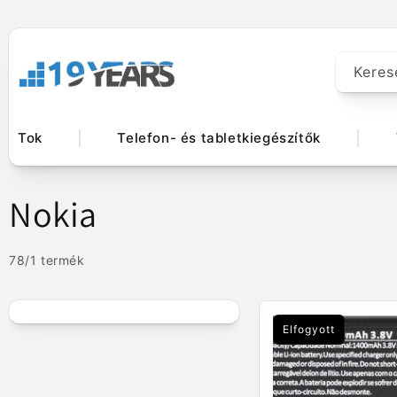
Ugrás a
tartalomhoz
Keres
Tok
Telefon- és tabletkiegészítők
K
Nokia
o
78/1 termék
l
l
Elfogyott
e