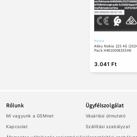
k
c
i
ó
Nokia
Forgalmazó:
Akku Nokia 225 4G (2024
Pack H401000833SH0
:
Normál
3.041 Ft
ár
Rólunk
Ügyfélszolgálat
Mi vagyunk a GSMnet
Vásárlási útmutató
Kapcsolat
Szállítási szabályzat