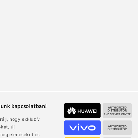
junk kapcsolatban!
rálj, hogy exkluzív
okat, új
megjelenéseket és