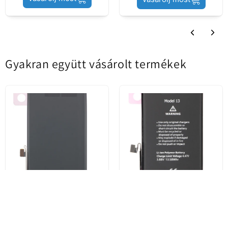
Gyakran együtt vásárolt termékek
Apple iPhone 13 akkumulátor,
Apple iPhone 13 akkumulátor,
Service Pack 661-21991
Diagnosztika