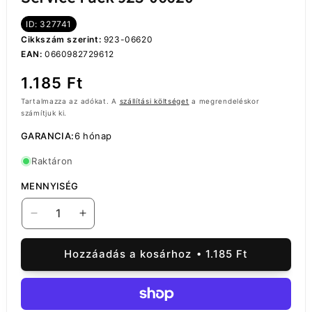
ID: 327741
Cikkszám szerint:
923-06620
EAN:
0660982729612
Normál
1.185 Ft
ár
Tartalmazza az adókat. A
szállítási költséget
a megrendeléskor
számítjuk ki.
GARANCIA:
6 hónap
Raktáron
MENNYISÉG
Apple
Apple
iPhone
iPhone
13
13
Hozzáadás a kosárhoz
1.185 Ft
Display
Display
Ragasztó,
Ragasztó,
Service
Service
Pack
Pack