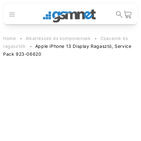
Ugrás a
tartalomhoz
Kosár
Home
Alkatrészek és komponensek
Csavarok és
ragasztók
Apple iPhone 13 Display Ragasztó, Service
Pack 923-06620
Kihagyás, és
ugrás a
termékadatokra