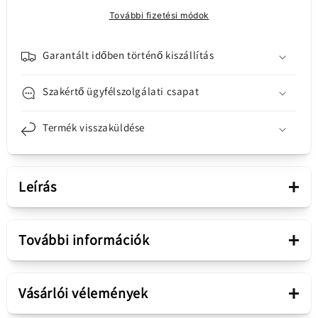
923-
923-
További fizetési módok
06620
06620
mennyiségének
mennyiségének
csökkentése
növelése
Garantált időben történő kiszállítás
Szakértő ügyfélszolgálati csapat
Termék visszaküldése
+
Leírás
Bemutatás
+
További információk
Terméktípus
Kijelző Ragasztó
Apple kijelző ragasztó az
+
Vásárlói vélemények