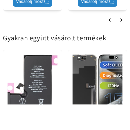
Vásárolj most
Vásárolj most
Gyakran együtt vásárolt termékek
Apple iPhone 15 Pro
MP érintőképernyős kijelző
akkumulátor, Diagnostic High
kompatibilis az Apple iPhone