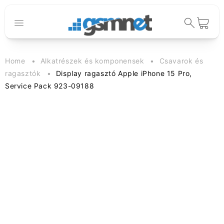
Ugrás a
tartalomhoz
Kosár
Home
Alkatrészek és komponensek
Csavarok és
ragasztók
Display ragasztó Apple iPhone 15 Pro,
Service Pack 923-09188
Kihagyás, és
ugrás a
termékadatokra