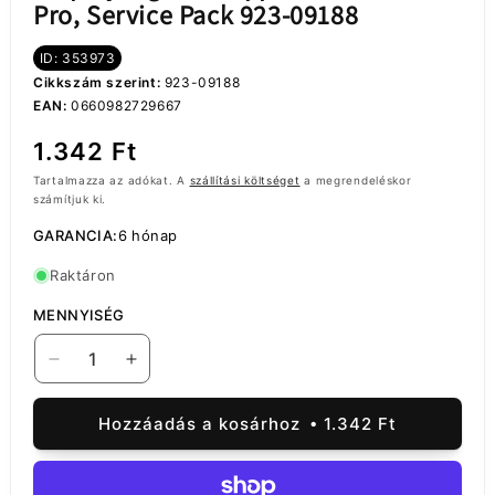
Pro, Service Pack 923-09188
ID: 353973
Cikkszám szerint:
923-09188
EAN:
0660982729667
Normál
1.342 Ft
ár
Tartalmazza az adókat. A
szállítási költséget
a megrendeléskor
számítjuk ki.
GARANCIA:
6 hónap
Raktáron
MENNYISÉG
Display
Display
ragasztó
ragasztó
Apple
Apple
Hozzáadás a kosárhoz
1.342 Ft
iPhone
iPhone
15
15
Pro,
Pro,