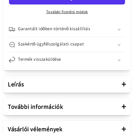
Service
Service
Pack
Pack
További fizetési módok
923-
923-
09188
09188
mennyiségének
mennyiségének
Garantált időben történő kiszállítás
csökkentése
növelése
Szakértő ügyfélszolgálati csapat
Termék visszaküldése
+
Leírás
Bemutatás
+
További információk
Terméktípus
Kijelző Ragasztó
Apple iPhone 15 Pro kijelző
+
Vásárlói vélemények