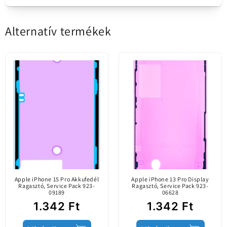
ragasztó
Értékesítési csomag
Alternatív termékek
Service Pack 923-09188
Legyen Ön az első, aki értékelést ír
Tartalom
Kijelző Ragasztó
Értékelés írása
Ragasztó a kijelző modul rögzítéséhez a telefon
Eredeti alkatrész /
házán.
piacra csak hivatalos
Ajánlott az meglévő ragasztó cseréje a javítás
csatornákon
során.
Tartalmi információk
keresztül került
bevezetésre. A mobil
eszköz gyártója által
készített.
Apple iPhone 15 Pro Akkufedél
Apple iPhone 13 Pro Display
Ragasztó, Service Pack 923-
Ragasztó, Service Pack 923-
09189
06628
Termék állapota
Service Pack
1.342 Ft
1.342 Ft