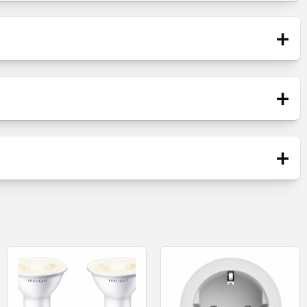
+
+
Buborékcsomagolás
 2
+
Mediaplayer / Távirányító / Hálózati töltő /
neráció.
HDMI kábel
Új