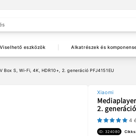
és
Viselhető eszközök
Alkatrészek és komponens
V Box S, Wi-Fi, 4K, HDR10+, 2. generáció PFJ4151EU
Xiaomi
Mediaplayer
2. generáci
4 
ID: 324080
Cikks