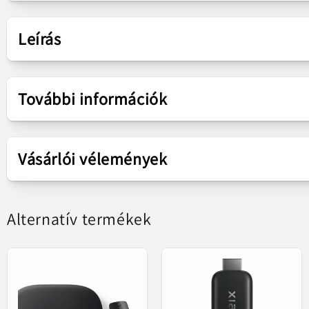
Leírás
Bemutatás
További információk
Termékskála
Mi TV Box S
M
Vásárlói vélemények
Terméktípus
Mediaplayer
Xiaomi 
Alternatív termékek