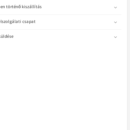
en történő kiszállítás
lszolgálati csapat
10+,
ráció
küldése
4151EU
ek
yiségének
lése