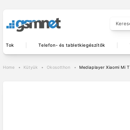
Ugrás a
tartalomhoz
Keres
Tok
Telefon- és tabletkiegészítők
Home
Kütyük
Okosotthon
Mediaplayer Xiaomi Mi T
Kihagyás, és
ugrás a
termékadatokra