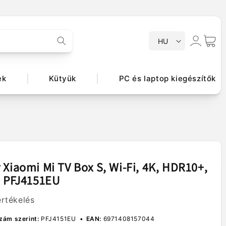
N
Bejelentkezés
Kosár
HU
y
e
l
ek
Kütyük
PC és laptop kiegészítők
v
 Xiaomi Mi TV Box S, Wi-Fi, 4K, HDR10+,
ó PFJ4151EU
értékelés
zám szerint:
PFJ4151EU
EAN:
6971408157044