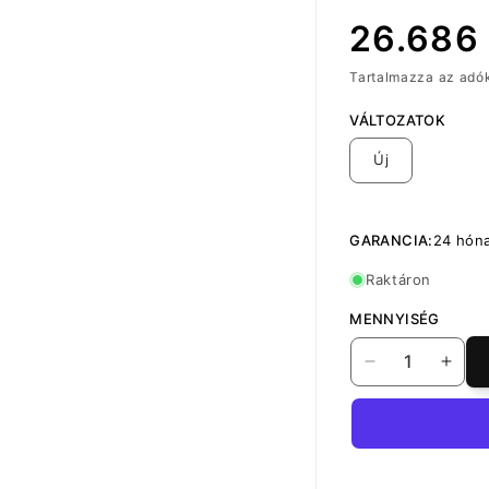
Normál
26.686 
Tartalmazza az adó
ár
VÁLTOZATOK
Új
GARANCIA:
24 hón
Raktáron
MENNYISÉG
Mediaplayer
Medi
Xiaomi
Xiao
Mi
Mi
TV
TV
Box
Box
S,
S,