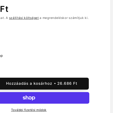
Ft
kat. A
szállítási költséget
a megrendeléskor számítjuk ki.
ap
Hozzáadás a kosárhoz
26.686 Ft
aplayer
mi
További fizetési módok