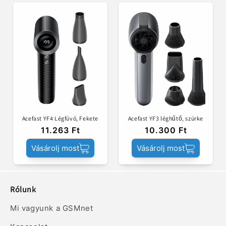
Acefast YF4 Légfúvó, Fekete
Acefast YF3 léghűtő, szürke
11.263 Ft
10.300 Ft
Vásárolj most
Vásárolj most
Rólunk
Mi vagyunk a GSMnet