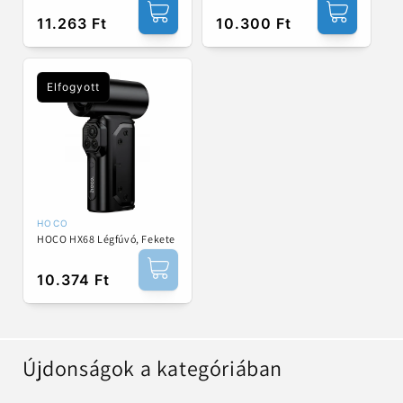
Normál
11.263 Ft
Normál
10.300 Ft
ár
ár
Elfogyott
HOCO
Forgalmazó:
HOCO HX68 Légfúvó, Fekete
Normál
10.374 Ft
ár
Újdonságok a kategóriában