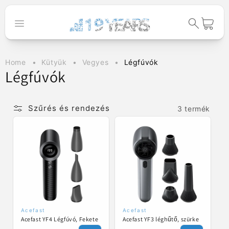
Ugrás a
tartalomhoz
Kosár
Home
Kütyük
Vegyes
Légfúvók
K
Légfúvók
o
l
Szűrés és rendezés
3 termék
l
e
k
c
i
ó
Acefast
Acefast
Forgalmazó:
Forgalmazó:
Acefast YF4 Légfúvó, Fekete
Acefast YF3 léghűtő, szürke
: