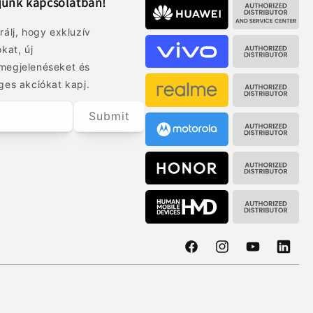
junk kapcsolatban!
rálj, hogy exkluzív
okat, új
megjelenéseket és
ges akciókat kapj.
Submit
Facebook
Instagram
YouTube
Transl
missin
hu.gene