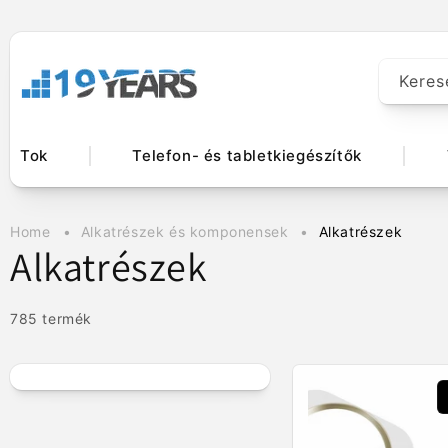
Ugrás a
tartalomhoz
Keres
Tok
Telefon- és tabletkiegészítők
Home
Alkatrészek és komponensek
Alkatrészek
K
Alkatrészek
o
785 termék
l
l
e