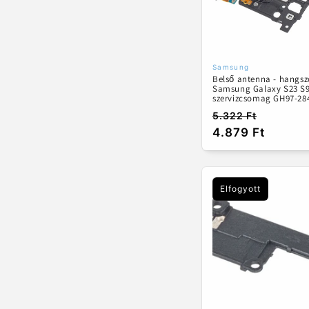
Samsung
Forgalmazó:
Belső antenna - hangsz
Samsung Galaxy S23 S9
szervizcsomag GH97-28
5.322 Ft
Normál
Akciós
4.879 Ft
ár
ár
Elfogyott