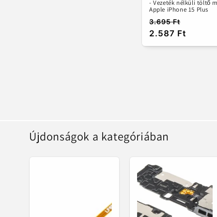
- Vezeték nélküli töltő 
Apple iPhone 15 Plus
3.695 Ft
Normál
Akciós
2.587 Ft
ár
ár
Újdonságok a kategóriában