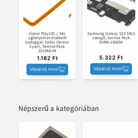
Honor Play10C / X6c
Samsung Galaxy S23 S911
ujjlenyomat-érzékelő
csengő, Service Pack
szalaggal, türkiz (Ocean
GH96-15665A
Cyan), Service Pack
2310AAJM
5.322 Ft
1.182 Ft
Vásárolj most
Vásárolj most
Népszerű a kategóriában