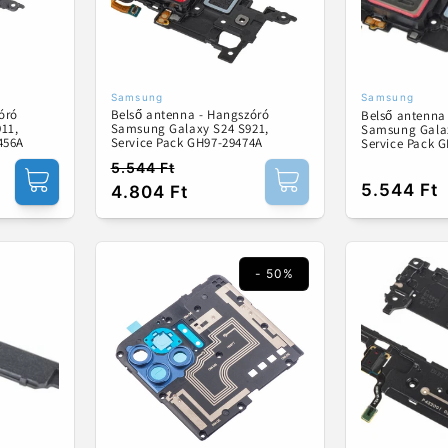
Samsung
Samsung
Forgalmazó:
Forgalmaz
óró
Belső antenna - Hangszóró
Belső antenna
11,
Samsung Galaxy S24 S921,
Samsung Galax
456A
Service Pack GH97-29474A
Service Pack 
5.544 Ft
Normál
Akciós
Normál
5.544 Ft
4.804 Ft
ár
ár
ár
- 50%