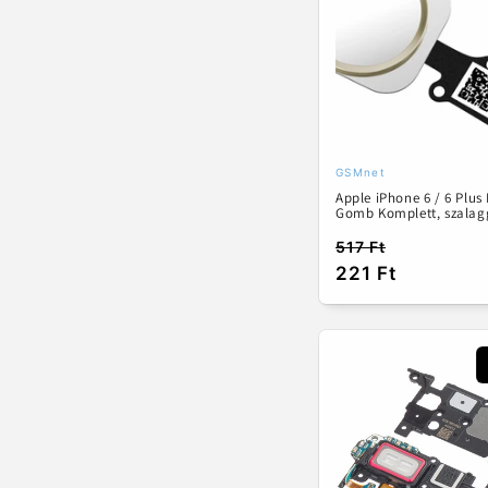
k
c
i
ó
GSMnet
Forgalmazó:
Apple iPhone 6 / 6 Plus
:
Gomb Komplett, szalag
517 Ft
Normál
Akciós
221 Ft
ár
ár