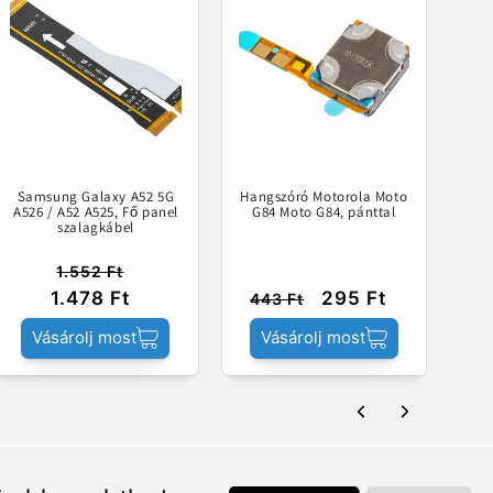
Samsung Galaxy A52 5G
Hangszóró Motorola Moto
A526 / A52 A525, Fő panel
G84 Moto G84, pánttal
szalagkábel
1.552 Ft
1.478 Ft
295 Ft
443 Ft
Vásárolj most
Vásárolj most