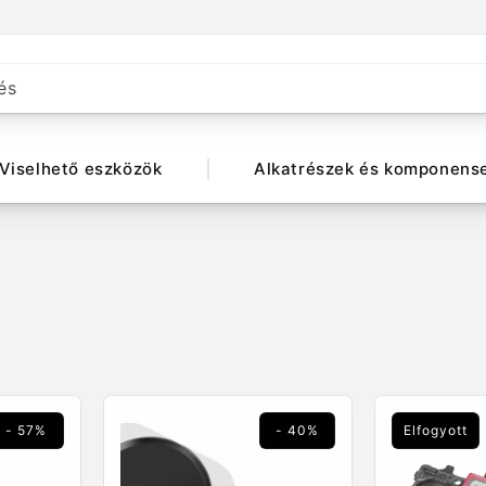
és
Viselhető eszközök
Alkatrészek és komponens
- 57%
- 40%
Elfogyott