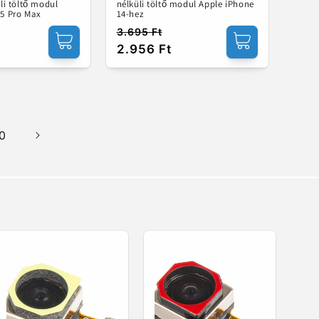
üli töltő modul
nélküli töltő modul Apple iPhone
15 Pro Max
14-hez
3.695 Ft
Normál
Akciós
2.956 Ft
ár
ár
0