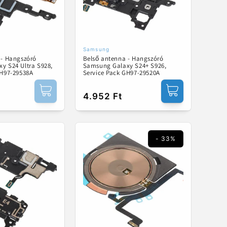
Samsung
ó:
Forgalmazó:
 - Hangszóró
Belső antenna - Hangszóró
y S24 Ultra S928,
Samsung Galaxy S24+ S926,
GH97-29538A
Service Pack GH97-29520A
Normál
4.952 Ft
ár
- 33%