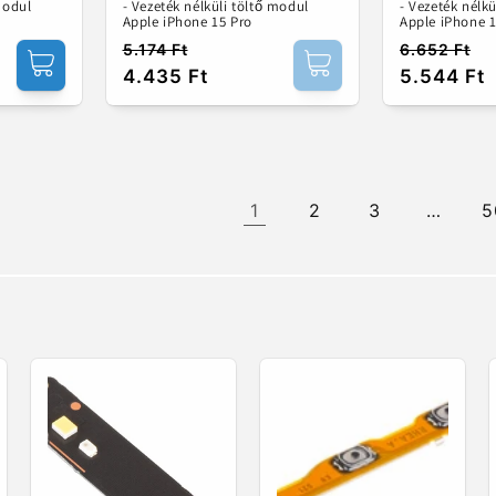
modul
- Vezeték nélküli töltő modul
- Vezeték nélk
Apple iPhone 15 Pro
Apple iPhone 
5.174 Ft
6.652 Ft
Normál
Akciós
Normál
Akciós
4.435 Ft
5.544 Ft
ár
ár
ár
ár
1
2
3
…
5