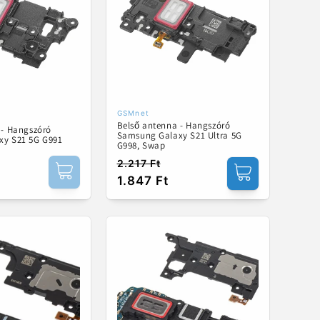
GSMnet
ó:
Forgalmazó:
Belső antenna - Hangszóró
 - Hangszóró
Samsung Galaxy S21 Ultra 5G
xy S21 5G G991
G998, Swap
2.217 Ft
Normál
Akciós
1.847 Ft
ár
ár