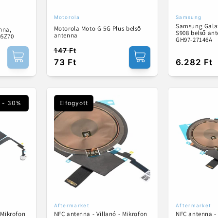
Motorola
Samsung
Forgalmazó:
Forgalmaz
Samsung Galax
Motorola Moto G 5G Plus belső
nna,
S908 belső ant
antenna
05Z70
GH97-27146A
147 Ft
Normál
Akciós
73 Ft
Normál
6.282 Ft
ár
ár
ár
- 30%
Elfogyott
Aftermarket
Aftermarket
Forgalmazó:
Forgalmaz
 Mikrofon
NFC antenna - Villanó - Mikrofon
NFC antenna - 