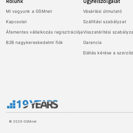
Rólunk
Ügyfélszolgálat
Mi vagyunk a GSMnet
Vásárlási útmutató
Kapcsolat
Szállítási szabályzat
Áfamentes vállalkozás regisztrációja
Visszatérítési szabályz
B2B nagykereskedelmi fiók
Garancia
Elállás kérése a szerző
© 2026
GSMnet