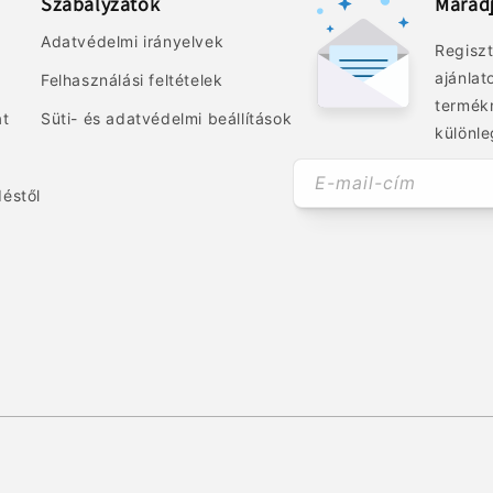
Szabályzatok
Marad
Adatvédelmi irányelvek
Regiszt
ajánlat
Felhasználási feltételek
termék
at
Süti- és adatvédelmi beállítások
különle
E-mail-cím
déstől