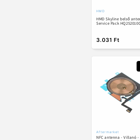
HMD
Forgalmazó:
HMD Skyline belső ante
Service Pack HQ252010
Normál
3.031 Ft
ár
Aftermarket
Forgalmazó:
NFC antenna - Villanó -