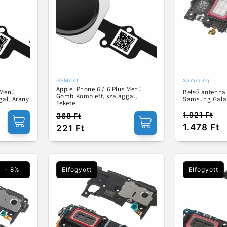
GSMnet
Samsung
Forgalmazó:
Forgalmaz
Apple iPhone 6 / 6 Plus Menü
 Menü
Belső antenna
Gomb Komplett, szalaggal,
gal, Arany
Samsung Gala
Fekete
1.921 Ft
368 Ft
Normál
Akciós
Normál
Akciós
1.478 Ft
221 Ft
ár
ár
ár
ár
- 8%
Elfogyott
Elfogyott