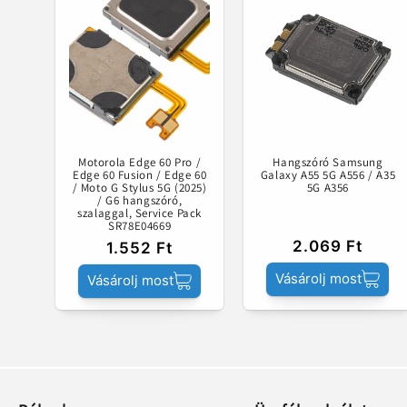
Motorola Edge 60 Pro /
Hangszóró Samsung
Edge 60 Fusion / Edge 60
Galaxy A55 5G A556 / A35
/ Moto G Stylus 5G (2025)
5G A356
/ G6 hangszóró,
szalaggal, Service Pack
SR78E04669
2.069 Ft
1.552 Ft
Vásárolj most
Vásárolj most