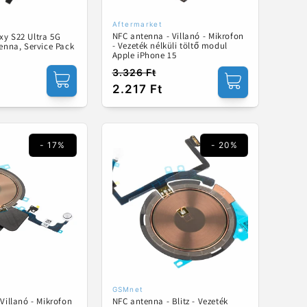
Aftermarket
ó:
Forgalmazó:
NFC antenna - Villanó - Mikrofon
y S22 Ultra 5G
- Vezeték nélküli töltő modul
enna, Service Pack
Apple iPhone 15
3.326 Ft
Normál
Akciós
2.217 Ft
ár
ár
- 17%
- 20%
GSMnet
ó:
Forgalmazó:
Villanó - Mikrofon
NFC antenna - Blitz - Vezeték