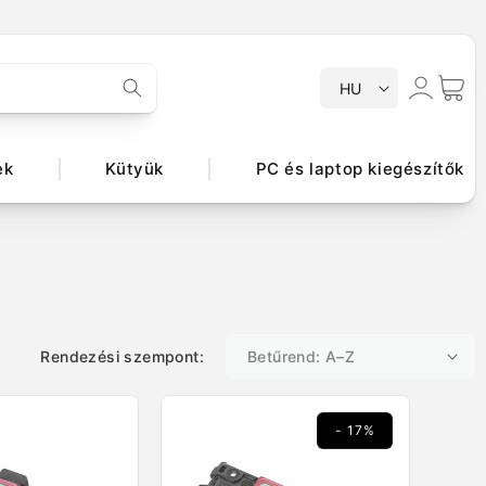
N
Bejelentkezés
Kosár
HU
y
e
l
ek
Kütyük
PC és laptop kiegészítők
v
Rendezési szempont:
- 17%