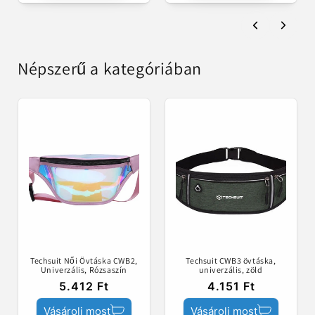
Népszerű a kategóriában
Techsuit Női Övtáska CWB2,
Techsuit CWB3 övtáska,
Univerzális, Rózsaszín
univerzális, zöld
5.412 Ft
4.151 Ft
Vásárolj most
Vásárolj most