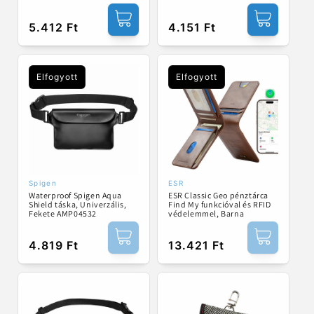
Normál
5.412 Ft
Normál
4.151 Ft
ár
ár
Elfogyott
Elfogyott
Spigen
ESR
Forgalmazó:
Forgalmazó:
Waterproof Spigen Aqua
ESR Classic Geo pénztárca
Shield táska, Univerzális,
Find My funkcióval és RFID
Fekete AMP04532
védelemmel, Barna
Normál
4.819 Ft
Normál
13.421 Ft
ár
ár