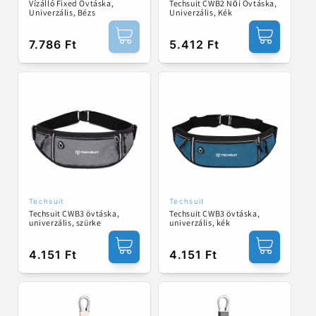
Vízálló Fixed Övtáska,
Techsuit CWB2 Női Övtáska,
Univerzális, Bézs
Univerzális, Kék
Normál
7.786 Ft
Normál
5.412 Ft
ár
ár
Techsuit
Techsuit
Forgalmazó:
Forgalmazó:
Techsuit CWB3 övtáska,
Techsuit CWB3 övtáska,
univerzális, szürke
univerzális, kék
Normál
4.151 Ft
Normál
4.151 Ft
ár
ár