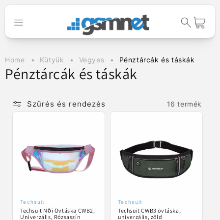
Ugrás a
tartalomhoz
Kosár
Home
Kütyük
Vegyes
Pénztárcák és táskák
K
Pénztárcák és táskák
o
l
Szűrés és rendezés
16 termék
l
e
k
c
i
ó
Techsuit
Techsuit
Forgalmazó:
Forgalmazó:
Techsuit Női Övtáska CWB2,
Techsuit CWB3 övtáska,
:
Univerzális, Rózsaszín
univerzális, zöld