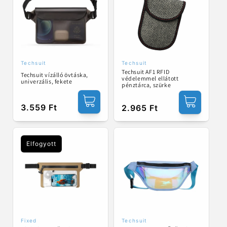
Techsuit
Techsuit
Forgalmazó:
Forgalmazó:
Techsuit AF1 RFID
Techsuit vízálló övtáska,
védelemmel ellátott
univerzális, fekete
pénztárca, szürke
Normál
3.559 Ft
Normál
2.965 Ft
ár
ár
Elfogyott
Fixed
Techsuit
Forgalmazó:
Forgalmazó: