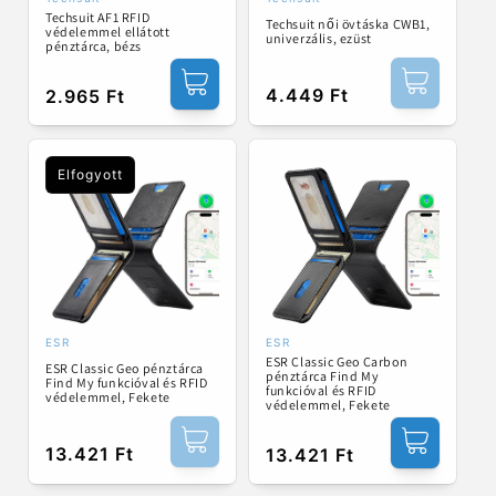
Forgalmazó:
Forgalmazó:
Techsuit AF1 RFID
Techsuit női övtáska CWB1,
védelemmel ellátott
univerzális, ezüst
pénztárca, bézs
Normál
4.449 Ft
Normál
2.965 Ft
ár
ár
Elfogyott
ESR
ESR
Forgalmazó:
Forgalmazó:
ESR Classic Geo Carbon
ESR Classic Geo pénztárca
pénztárca Find My
Find My funkcióval és RFID
funkcióval és RFID
védelemmel, Fekete
védelemmel, Fekete
Normál
13.421 Ft
Normál
13.421 Ft
ár
ár