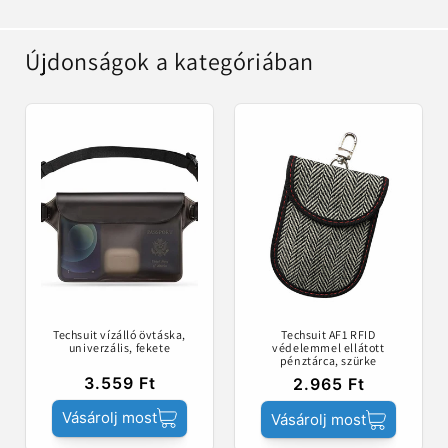
Újdonságok a kategóriában
Techsuit vízálló övtáska,
Techsuit AF1 RFID
univerzális, fekete
védelemmel ellátott
pénztárca, szürke
3.559 Ft
2.965 Ft
Vásárolj most
Vásárolj most