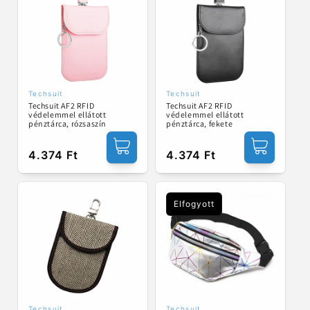
Techsuit
Techsuit
Forgalmazó:
Forgalmazó:
Techsuit AF2 RFID
Techsuit AF2 RFID
védelemmel ellátott
védelemmel ellátott
pénztárca, rózsaszín
pénztárca, fekete
Normál
4.374 Ft
Normál
4.374 Ft
ár
ár
Elfogyott
Techsuit
Techsuit