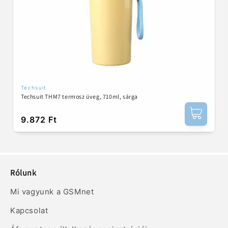
Techsuit
Forgalmazó:
Techsuit THM7 termosz üveg, 710ml, sárga
Normál
9.872 Ft
ár
Rólunk
Mi vagyunk a GSMnet
Kapcsolat