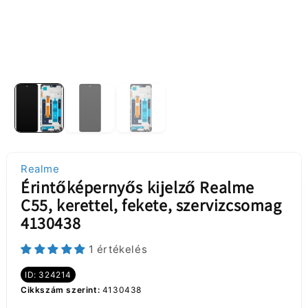
Realme
Érintőképernyős kijelző Realme
C55, kerettel, fekete, szervizcsomag
4130438
1 értékelés
ID: 324214
Cikkszám szerint:
4130438