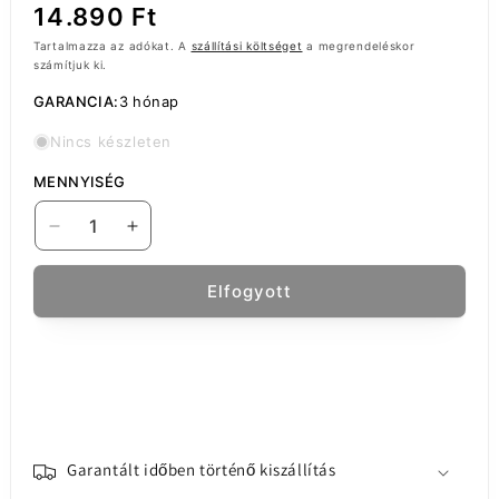
Normál
14.890 Ft
ár
Tartalmazza az adókat. A
szállítási költséget
a megrendeléskor
számítjuk ki.
GARANCIA:
3 hónap
Nincs készleten
MENNYISÉG
Érintőképernyős
Érintőképernyős
kijelző
kijelző
Realme
Realme
Elfogyott
C55,
C55,
kerettel,
kerettel,
fekete,
fekete,
szervizcsomag
szervizcsomag
4130438
4130438
mennyiségének
mennyiségének
csökkentése
növelése
Garantált időben történő kiszállítás