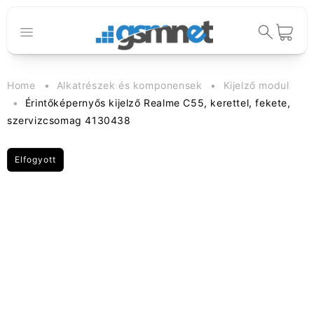
Ugrás a
tartalomhoz
Kosár
Home
Alkatrészek és komponensek
Kijelző modul
Érintőképernyős kijelző Realme C55, kerettel, fekete,
szervizcsomag 4130438
Elfogyott
Kihagyás, és
ugrás a
termékadatokra