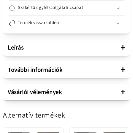
Szakértő ügyfélszolgálati csapat
Termék visszaküldése
+
Leírás
Bemutatás
+
További információk
Érintőképernyős
Alkatrész
Realme C55 érintőképernyős
+
kijelző
Vásárlói vélemények
kijelző - Fekete
Kijelző
IPS LCD
Alternatív termékek
5.00 az 5-ből
Szervizcsomag 4130438
1 értékelés alapján
Értékesítési csomag
1