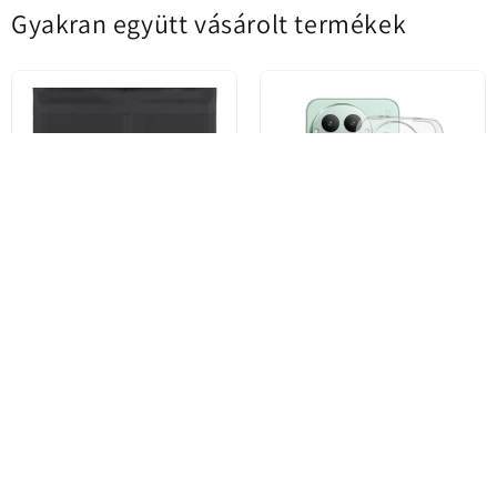
Gyakran együtt vásárolt termékek
Akkumulátor a Realme GT Neo
Tok a Realme GT 8 Pro-hoz,
3 / GT Neo 3T / GT2 Pro / GT2 /
Techsuit, Átlátszó (Kerek
GT Neo2 készülékekhez,
Kamera Kivágás), Átlátszó
BLP887
8.114 Ft
2.382 Ft
7.445 Ft