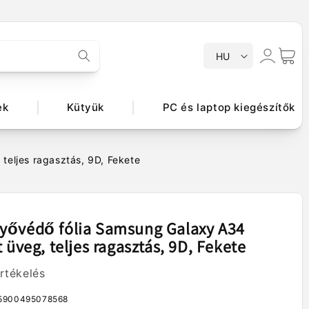
N
Bejelentkezés
Kosár
HU
y
e
l
ek
Kütyük
PC és laptop kiegészítők
v
eljes ragasztás, 9D, Fekete
yővédő fólia Samsung Galaxy A34
 üveg, teljes ragasztás, 9D, Fekete
értékelés
5900495078568