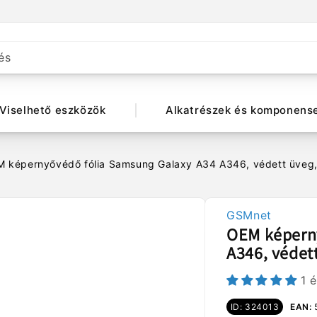
és
Viselhető eszközök
Alkatrészek és komponens
 képernyővédő fólia Samsung Galaxy A34 A346, védett üveg, t
GSMnet
OEM képern
A346, védett
1 
ID: 324013
EAN: