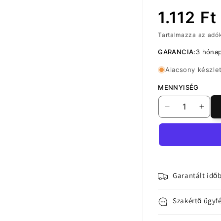
Normál
1.112 Ft
Tartalmazza az adó
ár
GARANCIA:
3 hóna
Alacsony készle
MENNYISÉG
OEM
OE
képernyővéd
képe
fólia
fólia
Samsung
Sam
Galaxy
Gala
A34
A34
A346,
A346
Garantált időb
védett
véde
üveg,
üveg
Szakértő ügyfé
teljes
telje
ragasztás,
raga