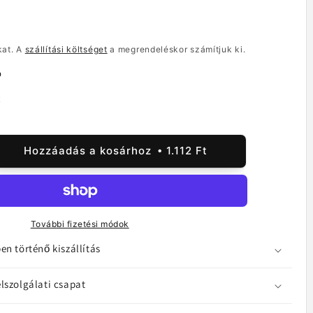
kat. A
szállítási költséget
a megrendeléskor számítjuk ki.
p
t
Hozzáadás a kosárhoz
1.112 Ft
M
ő
rnyővédő
sung
xy
További fizetési módok
,
en történő kiszállítás
tt
,
lszolgálati csapat
s
sztás,