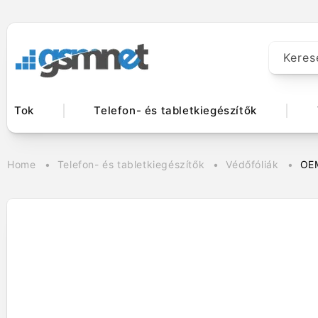
Ugrás a
tartalomhoz
Keres
Tok
Telefon- és tabletkiegészítők
Home
Telefon- és tabletkiegészítők
Védőfóliák
OEM
Kihagyás, és
ugrás a
termékadatokra