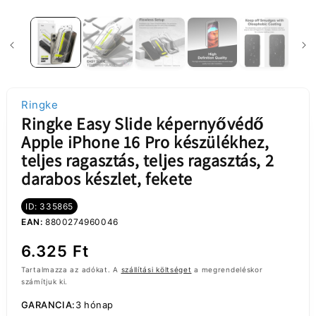
Ringke
Ringke Easy Slide képernyővédő
Apple iPhone 16 Pro készülékhez,
teljes ragasztás, teljes ragasztás, 2
darabos készlet, fekete
ID: 335865
EAN:
8800274960046
Normál
6.325 Ft
ár
Tartalmazza az adókat. A
szállítási költséget
a megrendeléskor
számítjuk ki.
GARANCIA:
3 hónap