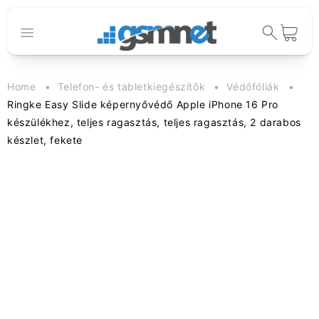
Ugrás a
tartalomhoz
Kosár
Home
Telefon- és tabletkiegészítők
Védőfóliák
Ringke Easy Slide képernyővédő Apple iPhone 16 Pro
készülékhez, teljes ragasztás, teljes ragasztás, 2 darabos
készlet, fekete
Kihagyás, és
ugrás a
termékadatokra