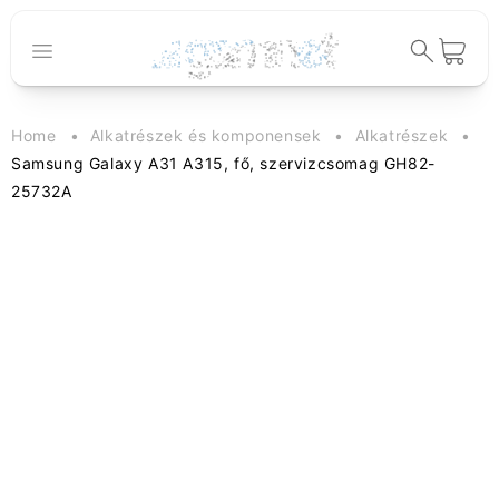
Ugrás a
tartalomhoz
Kosár
Home
Alkatrészek és komponensek
Alkatrészek
Samsung Galaxy A31 A315, fő, szervizcsomag GH82-
25732A
Kihagyás, és
ugrás a
termékadatokra