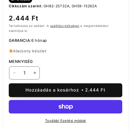
Cikkszám szerint:
GH82-25732A, GH59-15262A
Normál
2.444 Ft
ár
Tartalmazza az adókat. A
szállítási költséget
a megrendeléskor
számítjuk ki.
GARANCIA:
6 hónap
Alacsony készlet
MENNYISÉG
Samsung
Samsung
Galaxy
Galaxy
A31
A31
Hozzáadás a kosárhoz
2.444 Ft
A315,
A315,
fő,
fő,
szervizcsomag
szervizcsomag
GH82-
GH82-
25732A
25732A
További fizetési módok
mennyiségének
mennyiségének
csökkentése
növelése