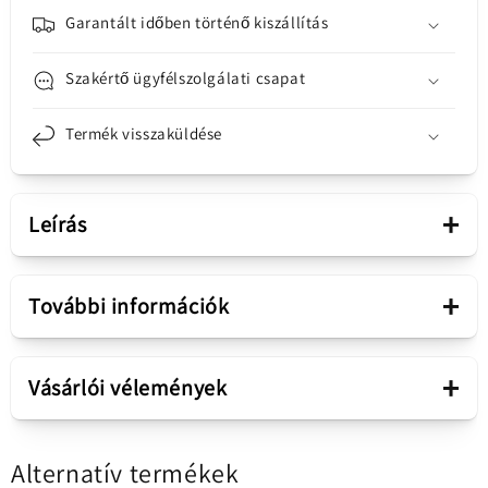
Garantált időben történő kiszállítás
Szakértő ügyfélszolgálati csapat
Termék visszaküldése
+
Leírás
Bemutatás
+
További információk
Alkatrész
Plakaszalag
+
Vásárlói vélemények
Samsung Galaxy Galaxy A31
Értékesítési csomag
Alternatív termékek
A315 (GH82-25732A)