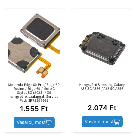
Legyen Ön az első, aki értékelést ír
Tartalom
Plakaszalag
Értékelés írása
Samsung licenc alapján készült cserealkatrész a
Eredeti alkatrész /
telefonjában lévő hibás alkatrész cseréjére.
piacra csak hivatalos
Sávinformáció: SM-A315 CTC R04B
csatornákon
Tartalmi információk
keresztül került
bevezetésre. A mobil
eszköz gyártója által
készített.
Motorola Edge 60 Pro / Edge 60
Hangszóró Samsung Galaxy
Fusion / Edge 60 / Moto G
A55 5G A556 / A35 5G A356
Stylus 5G (2025) / G6
Termék állapota
Service Pack
hangszóró, szalaggal, Service
Pack SR78E04669
2.074 Ft
1.555 Ft
Vásárolj most
Vásárolj most