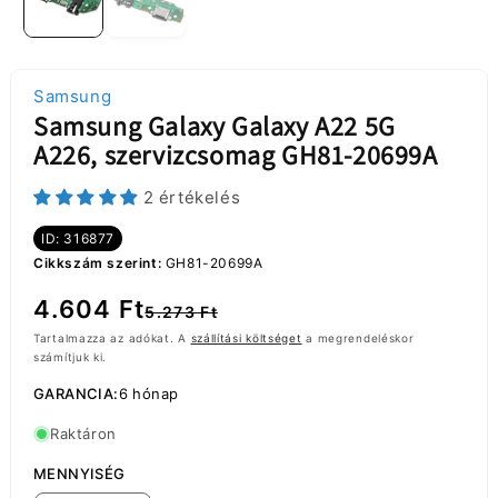
Samsung
Samsung Galaxy Galaxy A22 5G
A226, szervizcsomag GH81-20699A
2 értékelés
ID: 316877
Cikkszám szerint:
GH81-20699A
Normál
Akciós
4.604 Ft
5.273 Ft
ár
ár
Tartalmazza az adókat. A
szállítási költséget
a megrendeléskor
számítjuk ki.
GARANCIA:
6 hónap
Raktáron
MENNYISÉG