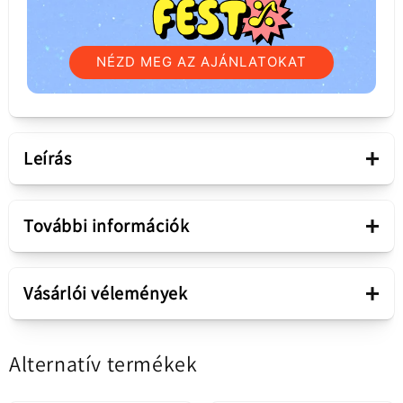
NÉZD MEG AZ AJÁNLATOKAT
+
Leírás
Bemutatás
+
További információk
Töltőcsatlakozó -
Alkatrész
Szervizcsomag
+
Audio / Mikrofon
Vásárlói vélemények
Samsung Galaxy A22 5G A226
Értékesítési csomag
Alternatív termékek
5.00 az 5-ből
(GH81-20699A)
2 értékelés alapján