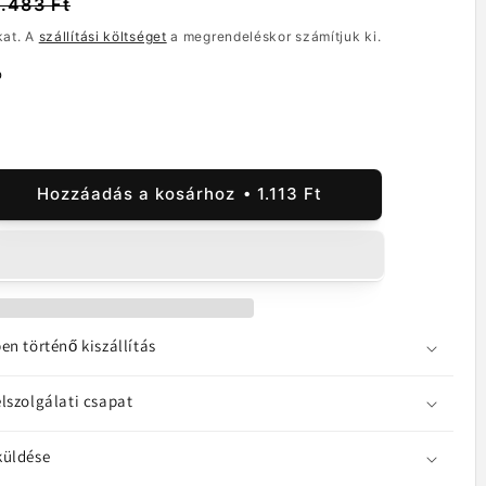
1.483 Ft
kat. A
szállítási költséget
a megrendeléskor számítjuk ki.
p
Hozzáadás a kosárhoz
1.113 Ft
da
a
sung
xy
,
en történő kiszállítás
lszolgálati csapat
CTC
ek
yiségének
lése
küldése