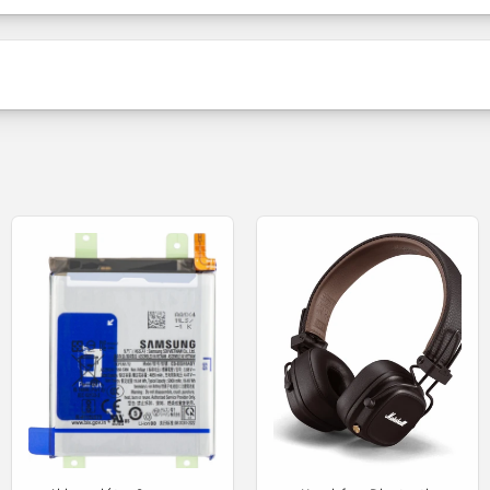
Utángyártott
Banda Placa
(információ)
 Galaxy S23 Ultra S918 - Main SU
Legyen Ön az első, aki értékelést ír
Alkatrész a telefonon sérült rész cseréjére.
Tartalom
Értékelés írása
Termék állapota