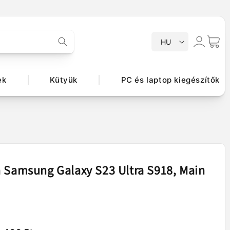
N
Bejelentkezés
Kosár
HU
y
e
l
ek
Kütyük
PC és laptop kiegészítők
v
 Samsung Galaxy S23 Ultra S918, Main