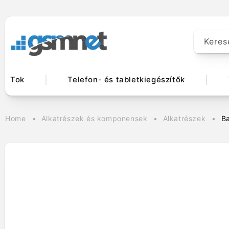
Ugrás a
tartalomhoz
Keres
Tok
Telefon- és tabletkiegészítők
Home
Alkatrészek és komponensek
Alkatrészek
B
Kihagyás, és
ugrás a
termékadatokra