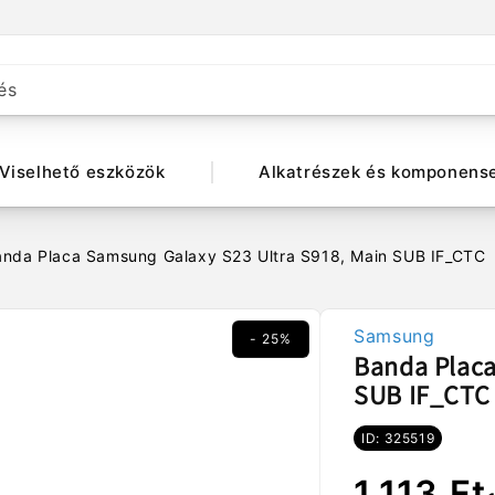
és
Viselhető eszközök
Alkatrészek és komponens
anda Placa Samsung Galaxy S23 Ultra S918, Main SUB IF_CTC
Samsung
- 25%
Banda Placa
SUB IF_CTC
ID: 325519
Normál
Akciós
1.113 Ft