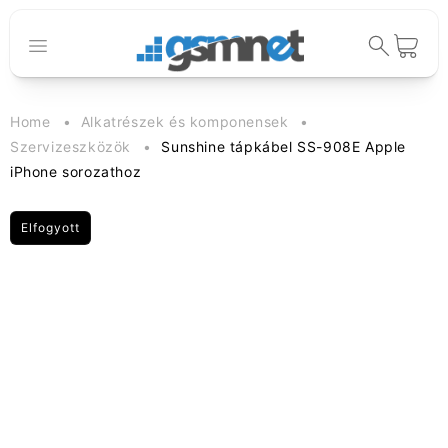
Ugrás a
tartalomhoz
Kosár
Home
Alkatrészek és komponensek
Szervizeszközök
Sunshine tápkábel SS-908E Apple
iPhone sorozathoz
Elfogyott
Kihagyás, és
ugrás a
termékadatokra