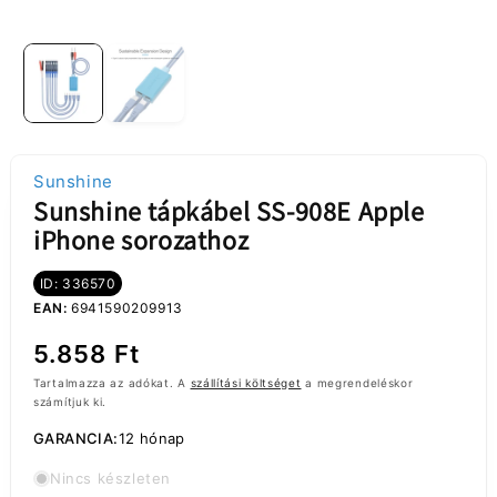
Sunshine
Sunshine tápkábel SS-908E Apple
iPhone sorozathoz
ID: 336570
EAN:
6941590209913
Normál
5.858 Ft
ár
Tartalmazza az adókat. A
szállítási költséget
a megrendeléskor
számítjuk ki.
GARANCIA:
12 hónap
Nincs készleten