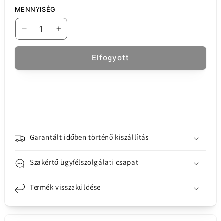
MENNYISÉG
Sunshine
Sunshine
tápkábel
tápkábel
SS-
SS-
Elfogyott
908E
908E
Apple
Apple
iPhone
iPhone
sorozathoz
sorozathoz
mennyiségének
mennyiségének
csökkentése
növelése
Garantált időben történő kiszállítás
Szakértő ügyfélszolgálati csapat
Termék visszaküldése