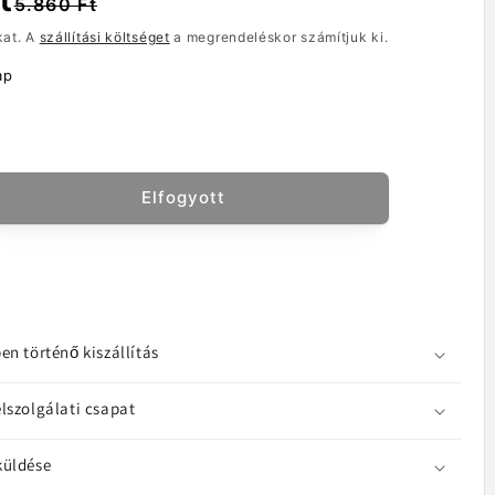
5.860 Ft
kat. A
szállítási költséget
a megrendeléskor számítjuk ki.
ap
Elfogyott
óadapter
EEN
37,
layPort
,
en történő kiszállítás
te
ek
yiségének
lszolgálati csapat
lése
küldése