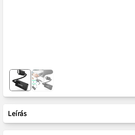
Leírás
Bemutatás