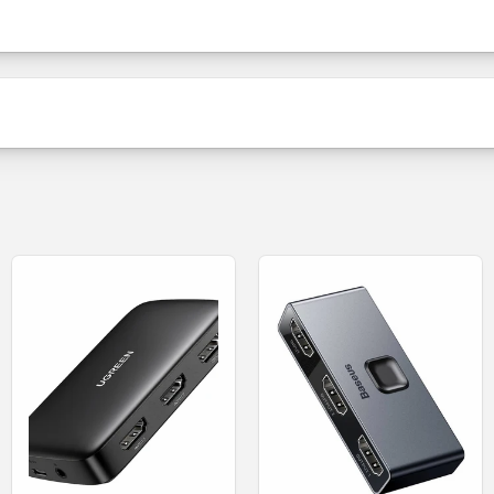
Csomagolás
ideóadapter UGREEN MM137 - Feke
Tartalom
isplayPort (DP) jel HDMI-re történő átalakítását, amely 6
Aranyozott csatlakozókkal a stabil és tartós kapcsolatért,
Termék állapota
layPort eszközök HDMI-monitorokhoz vagy tévékészülékekh
Legyen Ön az első, aki értékelést ír
yű adapter, amely tökéletesen alkalmas nagy felbontású t
és megbízható kapcsolatot biztosít az eszközök között.
Értékelés írása
Tulajdonságok: