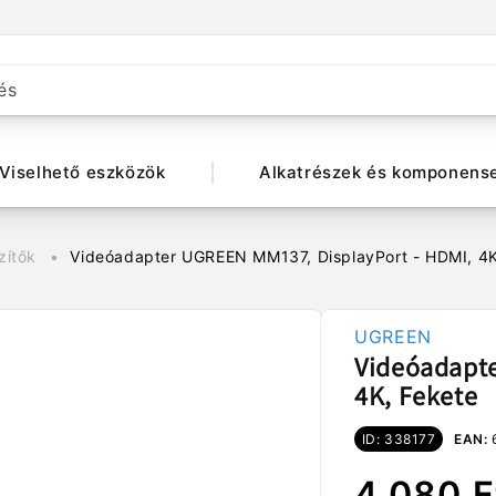
és
Viselhető eszközök
Alkatrészek és komponens
zítők
Videóadapter UGREEN MM137, DisplayPort - HDMI, 4K
UGREEN
Videóadapte
4K, Fekete
ID: 338177
EAN:
Normál
Akciós
4.080 F