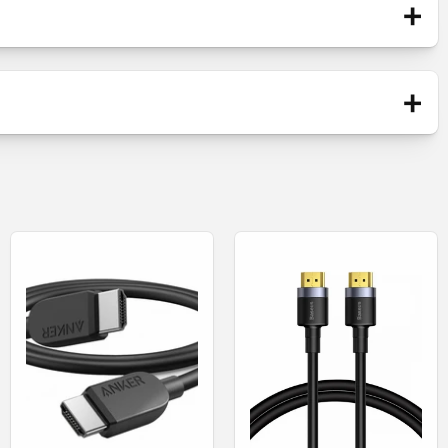
+
Buborékcsomagolás
te
+
Videó adapter
0 Hz-es 4K UHD (3840 x 2160) felbontást biztosít.
Új
ez való csatlakoztatásához.
iszta képek megjelenítéséhez