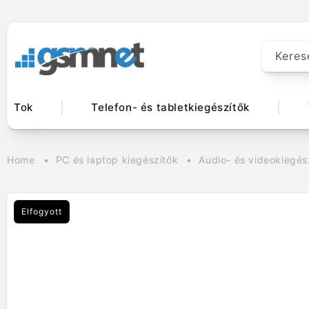
Ugrás a
tartalomhoz
Keres
Tok
Telefon- és tabletkiegészítők
Home
PC és laptop kiegészítők
Audio- és videokiegés
Elfogyott
Kihagyás, és
ugrás a
termékadatokra