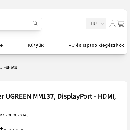
N
Bejelentkezés
Kosár
HU
y
e
l
ek
Kütyük
PC és laptop kiegészítők
v
, Fekete
r UGREEN MM137, DisplayPort - HDMI,
6957303876945
t