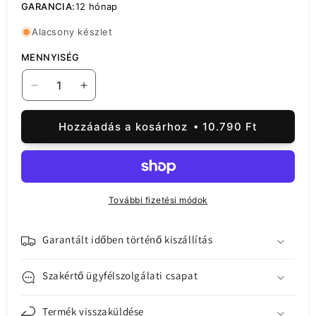
GARANCIA:
12 hónap
Alacsony készlet
MENNYISÉG
Akkumulátor
Akkumulátor
Samsung
Samsung
Galaxy
Galaxy
Hozzáadás a kosárhoz
10.790 Ft
S23
S23
FE
FE
S711,
S711,
EB-
EB-
BS711ABY,
BS711ABY,
További fizetési módok
szervizcsomag
szervizcsomag
GH82-
GH82-
32860A
32860A
Garantált időben történő kiszállítás
mennyiségének
mennyiségének
csökkentése
növelése
Szakértő ügyfélszolgálati csapat
Termék visszaküldése