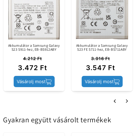
sérült vagy elhasználódott akkumulátor cseréjére
Eredeti alkatrész /
szolgál.
piacra csak hivatalos
Ezzel az akkumulátorral meghosszabbíthatja
csatornákon
telefonja élettartamát.
Tartalmi információk
keresztül került
bevezetésre. A mobil
Akkumulátor a Samsung Galaxy
Akkumulátor a Samsung Galaxy
eszköz gyártója által
S23 S911-hez, EB-BS912ABY
S23 FE S711-hez, EB-BS711ABY
készített.
4.212 Ft
3.916 Ft
3.472 Ft
3.547 Ft
Termék állapota
Service Pack
Vásárolj most
Vásárolj most
Gyakran együtt vásárolt termékek