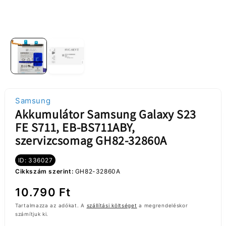
Samsung
Akkumulátor Samsung Galaxy S23
FE S711, EB-BS711ABY,
szervizcsomag GH82-32860A
ID: 336027
Cikkszám szerint:
GH82-32860A
Normál
10.790 Ft
ár
Tartalmazza az adókat. A
szállítási költséget
a megrendeléskor
számítjuk ki.