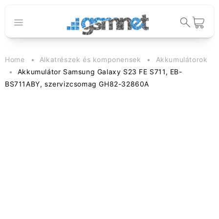
Ugrás a
tartalomhoz
Kosár
Home
Alkatrészek és komponensek
Akkumulátorok
Akkumulátor Samsung Galaxy S23 FE S711, EB-
BS711ABY, szervizcsomag GH82-32860A
Kihagyás, és
ugrás a
termékadatokra