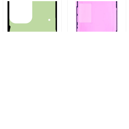
Kit Adeziv Capac Baterie
Apple iPhone 13 Pro Display
Samsung Galaxy S23 Ultra
Ragasztó, Service Pack 923-
S918, Service Pack GH82-
06628
30559A
1.329 Ft
1.921 Ft
Vásárolj most
Vásárolj most