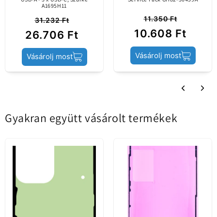
Termék állapota
Service Pack
A1695H11
11.350 Ft
31.232 Ft
10.608 Ft
26.706 Ft
Vásárolj most
Vásárolj most
Gyakran együtt vásárolt termékek