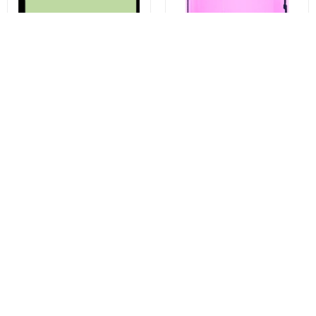
Kit Adeziv Capac Baterie
Apple iPhone 13 Pro Display
Samsung Galaxy S23 Ultra
Ragasztó, Service Pack 923-
S918, Service Pack GH82-
06628
30559A
1.334 Ft
1.928 Ft
Vásárolj most
Vásárolj most
Ezek is tetszhetnek