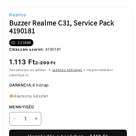
Realme
Buzzer Realme C31, Service Pack
4190181
ID: 321886
Cikkszám szerint:
4190181
Normál
Akciós
1.113 Ft
2.299 Ft
ár
ár
Tartalmazza az adókat. A
szállítási költséget
a megrendeléskor
számítjuk ki.
GARANCIA:
6 hónap
Alacsony készlet
MENNYISÉG
Buzzer
Buzzer
Realme
Realme
C31,
C31,