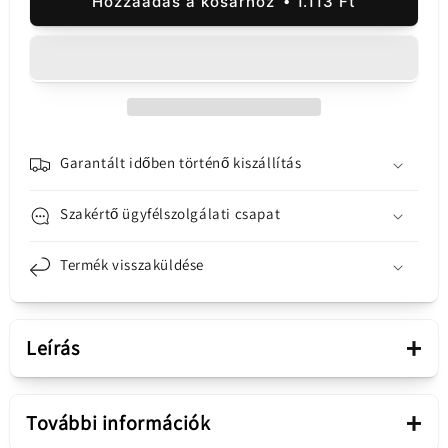
Hozzáadás a kosárhoz
1.113 Ft
Service
Service
Pack
Pack
4190181
4190181
mennyiségének
mennyiségének
csökkentése
növelése
Garantált időben történő kiszállítás
Szakértő ügyfélszolgálati csapat
Termék visszaküldése
+
Leírás
Bemutatás
+
További információk