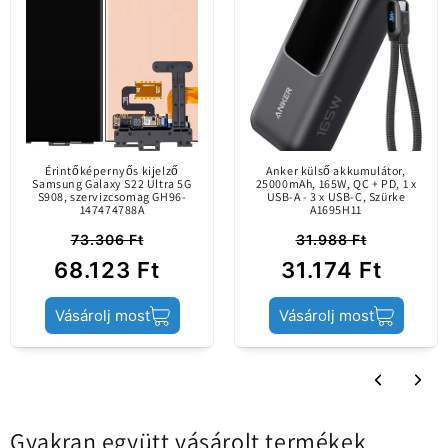
Service Pack verzió (eredeti Samsung lap).
Eredeti alkatrész /
piacra csak hivatalos
csatornákon
Tartalmi információk
keresztül került
bevezetésre. A mobil
eszköz gyártója által
Érintőképernyős kijelző
Anker külső akkumulátor,
Samsung Galaxy S22 Ultra 5G
készített.
25000mAh, 165W, QC + PD, 1 x
S908, szervizcsomag GH96-
USB-A - 3 x USB-C, Szürke
147474788A
A1695H11
73.306 Ft
31.988 Ft
Termék állapota
Service Pack
68.123 Ft
31.174 Ft
Vásárolj most
Vásárolj most
Gyakran együtt vásárolt termékek