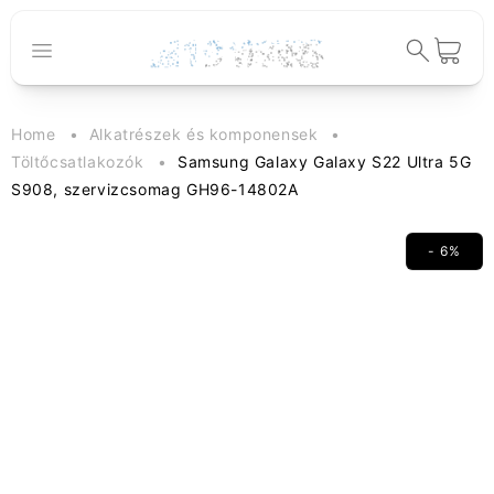
Ugrás a
tartalomhoz
Kosár
Home
Alkatrészek és komponensek
Töltőcsatlakozók
Samsung Galaxy Galaxy S22 Ultra 5G
S908, szervizcsomag GH96-14802A
- 6%
Kihagyás, és
ugrás a
termékadatokra