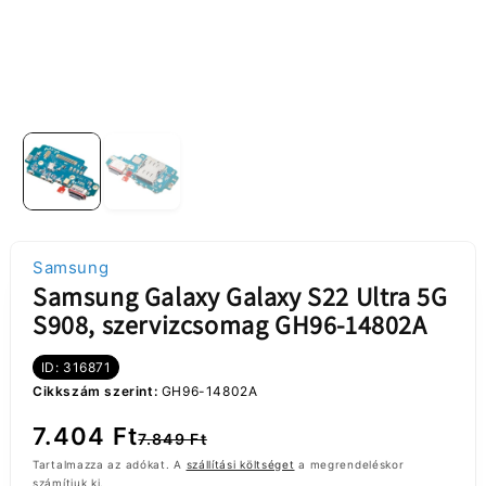
Samsung
Samsung Galaxy Galaxy S22 Ultra 5G
S908, szervizcsomag GH96-14802A
ID: 316871
Cikkszám szerint:
GH96-14802A
Normál
Akciós
7.404 Ft
7.849 Ft
ár
ár
Tartalmazza az adókat. A
szállítási költséget
a megrendeléskor
számítjuk ki.