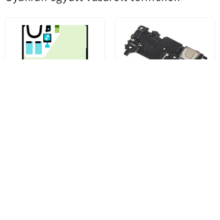
Kit Adeziv Capac Baterie
Samsung Galaxy S22 Ultra 5G
Samsung Galaxy S22 Ultra 5G
S908 belső antenna, Service
S908, Service Pack GH82-
Pack GH97-27146A
27490A
6.293 Ft
2.739 Ft
Vásárolj most
Vásárolj most