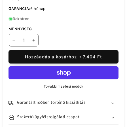
GARANCIA:
6 hónap
Raktáron
MENNYISÉG
Samsung
Samsung
Galaxy
Galaxy
Galaxy
Galaxy
Hozzáadás a kosárhoz
7.404 Ft
S22
S22
Ultra
Ultra
5G
5G
S908,
S908,
szervizcsomag
szervizcsomag
További fizetési módok
GH96-
GH96-
14802A
14802A
mennyiségének
mennyiségének
Garantált időben történő kiszállítás
csökkentése
növelése
Szakértő ügyfélszolgálati csapat