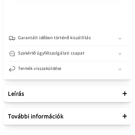
-
-
USB-
USB-
C
C
Baseus
Baseus
kijelző,
kijelző,
100W,
100W,
Garantált időben történő kiszállítás
1m,
1m,
fekete
fekete
Szakértő ügyfélszolgálati csapat
CATSK-
CATSK-
B01
B01
Termék visszaküldése
mennyiségének
mennyiségének
csökkentése
növelése
+
Leírás
Bemutatás
+
További információk
Tartozék
Kábel