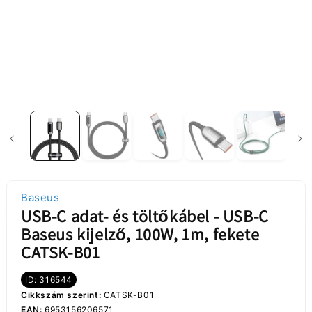
Baseus
USB-C adat- és töltőkábel - USB-C
Baseus kijelző, 100W, 1m, fekete
CATSK-B01
ID: 316544
Cikkszám szerint:
CATSK-B01
EAN:
6953156206571