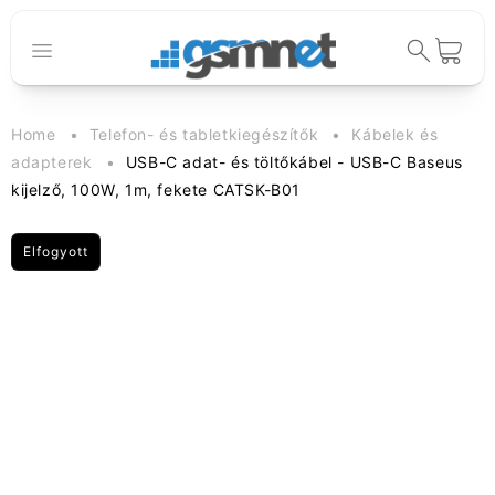
Ugrás a
tartalomhoz
Kosár
Home
Telefon- és tabletkiegészítők
Kábelek és
adapterek
USB-C adat- és töltőkábel - USB-C Baseus
kijelző, 100W, 1m, fekete CATSK-B01
Elfogyott
Kihagyás, és
ugrás a
termékadatokra