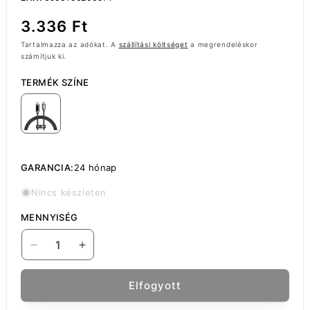
Normál
3.336 Ft
ár
Tartalmazza az adókat. A
szállítási költséget
a megrendeléskor
számítjuk ki.
TERMÉK SZÍNE
GARANCIA:
24 hónap
Nincs készleten
MENNYISÉG
USB-
USB-
C
C
adat-
adat-
Elfogyott
és
és
töltőkábel
töltőkábel