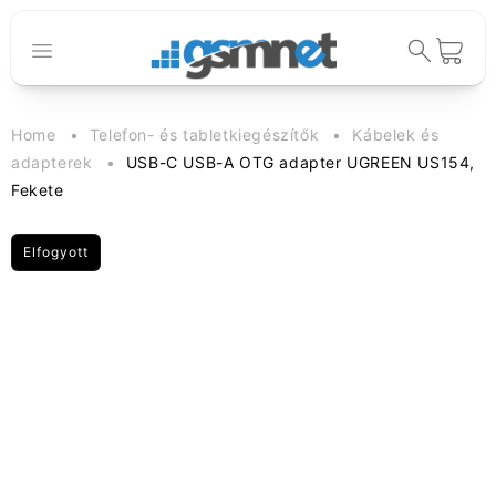
Ugrás a
tartalomhoz
Kosár
Home
Telefon- és tabletkiegészítők
Kábelek és
adapterek
USB-C USB-A OTG adapter UGREEN US154,
Fekete
Elfogyott
Kihagyás, és
ugrás a
termékadatokra