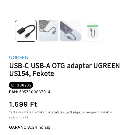
UGREEN
USB-C USB-A OTG adapter UGREEN
US154, Fekete
ID: 338202
EAN:
6957303837014
Normál
1.699 Ft
ár
Tartalmazza az adókat. A
szállítási költséget
a megrendeléskor
számítjuk ki.
GARANCIA:
24 hónap