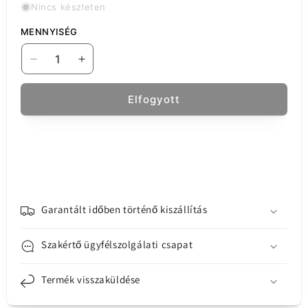
Nincs készleten
MENNYISÉG
USB-
USB-
C
C
USB-
USB-
Elfogyott
A
A
OTG
OTG
adapter
adapter
UGREEN
UGREEN
US154,
US154,
Fekete
Fekete
mennyiségének
mennyiségének
csökkentése
növelése
Garantált időben történő kiszállítás
Szakértő ügyfélszolgálati csapat
Termék visszaküldése