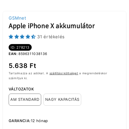
GSMnet
Apple iPhone X akkumulátor
31 értékelés
ID: 278213
EAN:
8596311038136
Normál
5.638 Ft
ár
Tartalmazza az adókat. A
szállítási költséget
a megrendeléskor
számítjuk ki.
VÁLTOZATOK
AM STANDARD
NAGY KAPACITÁS
GARANCIA:
12 hónap