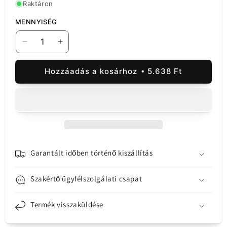
Raktáron
MENNYISÉG
Apple
Apple
iPhone
iPhone
X
X
Hozzáadás a kosárhoz
5.638 Ft
akkumulátor
akkumulátor
mennyiségének
mennyiségének
csökkentése
növelése
Garantált időben történő kiszállítás
Szakértő ügyfélszolgálati csapat
Termék visszaküldése