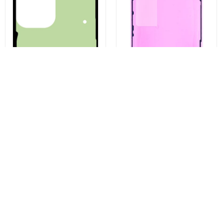
Kit Adeziv Capac Baterie
Apple iPhone 13 Pro Display
Samsung Galaxy S23 Ultra
Ragasztó, Service Pack 923-
S918, Service Pack GH82-
06628
30559A
1.334 Ft
1.928 Ft
Vásárolj most
Vásárolj most