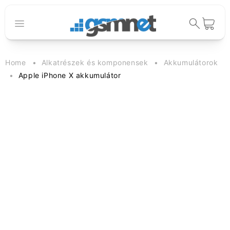
Ugrás a
tartalomhoz
Kosár
Home
Alkatrészek és komponensek
Akkumulátorok
Apple iPhone X akkumulátor
Kihagyás, és
ugrás a
termékadatokra