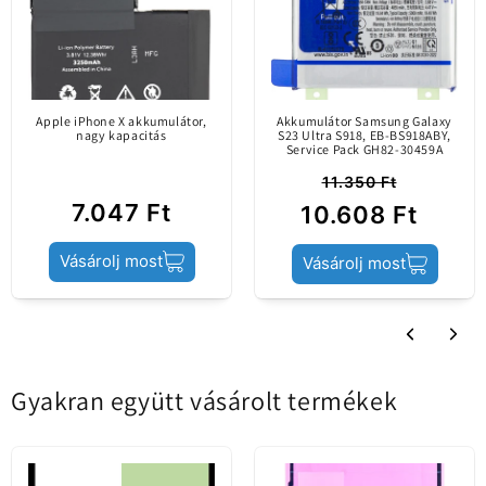
különbségek
Értékelés írása
mutatkoznak az
eredeti alkatrésszel
(Service Pack)
Sort by
összehasonlítva.
Apple iPhone X akkumulátor,
Akkumulátor Samsung Galaxy
nagy kapacitás
S23 Ultra S918, EB-BS918ABY,
Service Pack GH82-30459A
Továbbiak betöltése
11.350 Ft
Akkumulátor /
7.047 Ft
10.608 Ft
Tartalom
Akkumulátor
Értékelések más nyelveken
Ragasztó
Vásárolj most
Vásárolj most
Továbbiak betöltése
Termék állapota
Utángyártott
Gyakran együtt vásárolt termékek