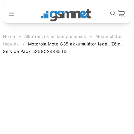
Ugrás a
tartalomhoz
Kosár
Home
Alkatrészek és komponensek
Akkumulátor
fedelek
Motorola Moto G35 akkumulátor fedél, Zöld,
Service Pack 5S58C28885TD
Kihagyás, és
ugrás a
termékadatokra