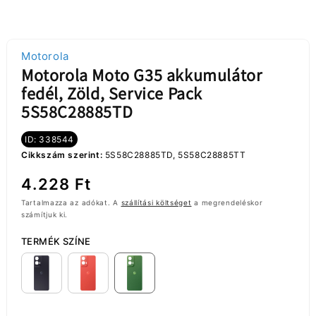
Motorola
Motorola Moto G35 akkumulátor
fedél, Zöld, Service Pack
5S58C28885TD
ID: 338544
Cikkszám szerint:
5S58C28885TD, 5S58C28885TT
Normál
4.228 Ft
ár
Tartalmazza az adókat. A
szállítási költséget
a megrendeléskor
számítjuk ki.
TERMÉK SZÍNE