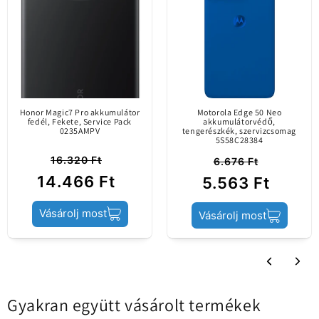
cseréjére szolgál.
Termék állapota
Service Pack
Honor Magic7 Pro akkumulátor
Motorola Edge 50 Neo
fedél, Fekete, Service Pack
akkumulátorvédő,
0235AMPV
tengerészkék, szervizcsomag
5S58C28384
16.320 Ft
6.676 Ft
14.466 Ft
5.563 Ft
Vásárolj most
Vásárolj most
Gyakran együtt vásárolt termékek