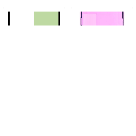
Kit Adeziv Capac Baterie
Apple iPhone 13 Pro Display
Samsung Galaxy S23 Ultra
Ragasztó, Service Pack 923-
S918, Service Pack GH82-
06628
30559A
1.334 Ft
1.928 Ft
Vásárolj most
Vásárolj most