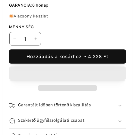
GARANCIA:
6 hónap
Alacsony készlet
MENNYISÉG
Motorola
Motorola
Moto
Moto
G35
G35
Hozzáadás a kosárhoz
4.228 Ft
akkumulátor
akkumulátor
fedél,
fedél,
Zöld,
Zöld,
Service
Service
Pack
Pack
5S58C28885TD
5S58C28885TD
mennyiségének
mennyiségének
csökkentése
növelése
Garantált időben történő kiszállítás
Szakértő ügyfélszolgálati csapat