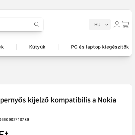
N
Bejelentkezés
Kosár
HU
y
e
l
ek
Kütyük
PC és laptop kiegészítők
v
pernyős kijelző kompatibilis a Nokia
0660982718739
Ft