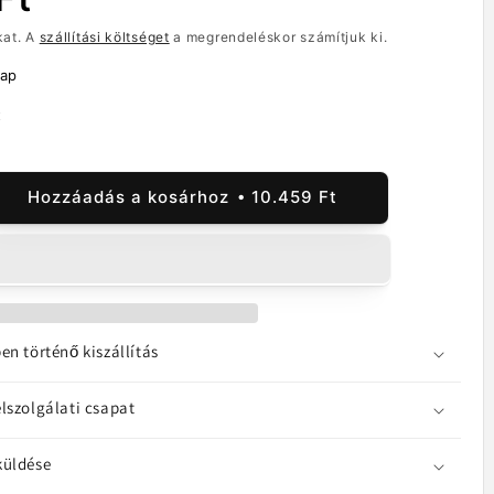
kat. A
szállítási költséget
a megrendeléskor számítjuk ki.
nap
t
Hozzáadás a kosárhoz
10.459 Ft
yős
tőképernyős
ző
tibilis
a
en történő kiszállítás
ek
yiségének
lszolgálati csapat
lése
küldése