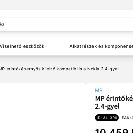
és
Viselhető eszközök
Alkatrészek és komponens
MP érintőképernyős kijelző kompatibilis a Nokia 2.4-gyel
MP
MP érintőké
2.4-gyel
ID: 341396
EAN:
Normál
10.459 