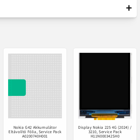
Európai Szabványoknak megfelelően.
+
Minőségi különbségek mutatkoznak az
eredeti alkatrésszel (Service Pack)
összehasonlítva.
réjére szolgál.
Érintőképernyős kijelző
k (*).
Utángyártott
sabb minőségi szabványok szerint gyártjuk.
Nokia G42 Akkumulátor
Display Nokia 225 4G (2024) /
Eltávolító Fólia, Service Pack
3210, Service Pack
A0200740H001
H11N000342SH0