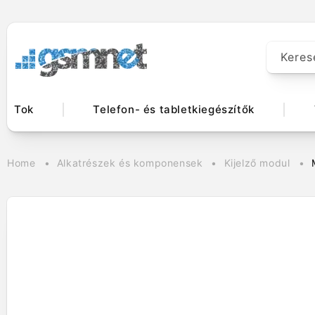
Ugrás a
tartalomhoz
Keres
Tok
Telefon- és tabletkiegészítők
Home
Alkatrészek és komponensek
Kijelző modul
Kihagyás, és
ugrás a
termékadatokra