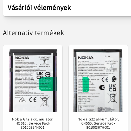
Vásárlói vélemények
Kijelző
LCD
Alternatív termékek
Kompatibilis a
Kivál
(*) Az élettartam garancia (Élettartamra 
Nokia G42 akkumulátor,
Nokia G22 akkumulátor,
HQ610, Service Pack
CN550, Service Pack
80100394H001
80100367H001