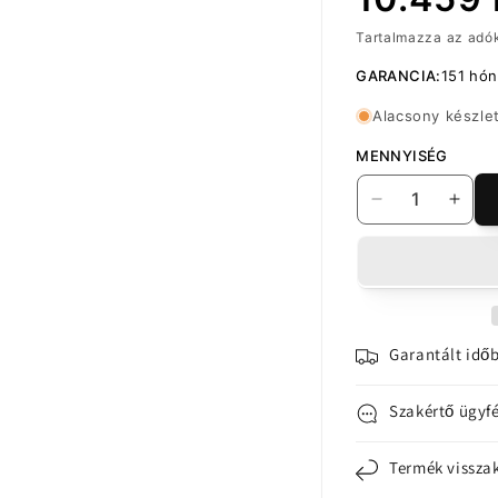
Tartalmazza az adó
ár
GARANCIA:
151 hó
Alacsony készle
MENNYISÉG
MP
MP
érintőképern
érin
kijelző
kijel
kompatibilis
kompa
a
a
Nokia
Noki
2.4-
2.4-
Garantált időb
gyel
gyel
mennyiségén
menn
Szakértő ügyfé
csökkentése
növe
Termék vissza