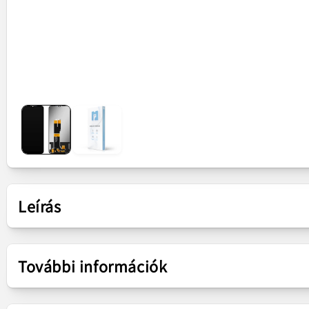
Leírás
Bemutatás
További információk
Alkatrész
Érintőképernyős kijelz