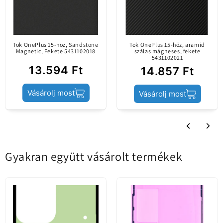
megfelelően.
Utángyártott
Minőségi
(információ)
különbségek
Tok OnePlus 15-höz, Sandstone
Tok OnePlus 15-höz, aramid
Magnetic, Fekete 5431102018
mutatkoznak az
szálas mágneses, fekete
5431102021
eredeti alkatrésszel
13.594 Ft
14.857 Ft
(Service Pack)
összehasonlítva.
Vásárolj most
Vásárolj most
Érintőképernyős
Tartalom
kijelző
Gyakran együtt vásárolt termékek
Termék állapota
Utángyártott