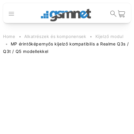
Ugrás a
tartalomhoz
Kosár
Home
Alkatrészek és komponensek
Kijelző modul
MP érintőképernyős kijelző kompatibilis a Realme Q3s /
Q3t / Q5 modellekkel
Kihagyás, és
ugrás a
termékadatokra