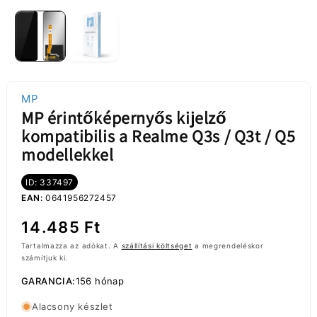
MP
MP érintőképernyős kijelző
kompatibilis a Realme Q3s / Q3t / Q5
modellekkel
ID: 337497
EAN:
0641956272457
Normál
14.485 Ft
ár
Tartalmazza az adókat. A
szállítási költséget
a megrendeléskor
számítjuk ki.
GARANCIA:
156 hónap
Alacsony készlet