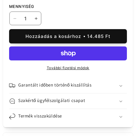
MENNYISÉG
MP
MP
érintőképernyős
érintőképernyős
kijelző
kijelző
Hozzáadás a kosárhoz
14.485 Ft
kompatibilis
kompatibilis
a
a
Realme
Realme
Q3s
Q3s
/
/
További fizetési módok
Q3t
Q3t
/
/
Q5
Q5
Garantált időben történő kiszállítás
modellekkel
modellekkel
mennyiségének
mennyiségének
Szakértő ügyfélszolgálati csapat
csökkentése
növelése
Termék visszaküldése