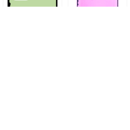
Kit Adeziv Capac Baterie
Apple iPhone 13 Pro Display
Samsung Galaxy S23 Ultra
Ragasztó, Service Pack 923-
S918, Service Pack GH82-
06628
30559A
1.336 Ft
1.931 Ft
Vásárolj most
Vásárolj most
Ezek is tetszhetnek