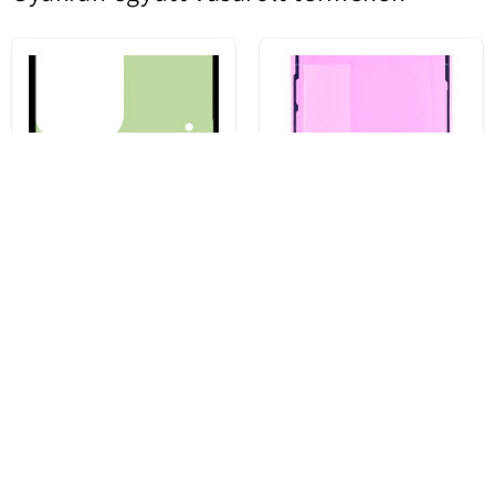
Kit Adeziv Capac Baterie
Apple iPhone 13 Pro Display
Samsung Galaxy S23 Ultra
Ragasztó, Service Pack 923-
S918, Service Pack GH82-
06628
30559A
1.331 Ft
1.923 Ft
Vásárolj most
Vásárolj most