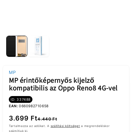
MP
MP érintőképernyős kijelző
kompatibilis az Oppo Reno8 4G-vel
ID: 337488
EAN:
0660982710658
Normál
Akciós
3.699 Ft
4.440 Ft
ár
ár
Tartalmazza az adókat. A
szállítási költséget
a megrendeléskor
számítjuk ki.