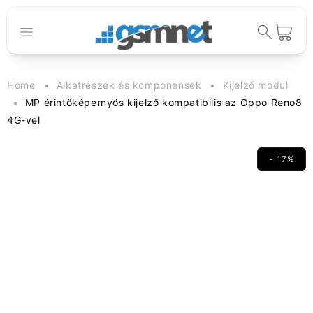
Ugrás a
tartalomhoz
Kosár
Home
Alkatrészek és komponensek
Kijelző modul
MP érintőképernyős kijelző kompatibilis az Oppo Reno8
4G-vel
- 17%
Kihagyás, és
ugrás a
termékadatokra