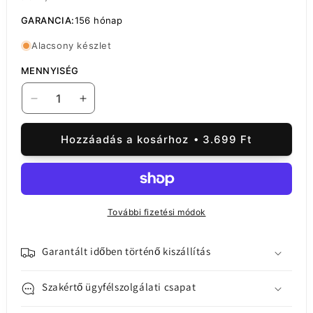
GARANCIA:
156 hónap
Alacsony készlet
MENNYISÉG
MP
MP
érintőképernyős
érintőképernyős
kijelző
kijelző
Hozzáadás a kosárhoz
3.699 Ft
kompatibilis
kompatibilis
az
az
Oppo
Oppo
Reno8
Reno8
4G-
4G-
További fizetési módok
vel
vel
mennyiségének
mennyiségének
csökkentése
növelése
Garantált időben történő kiszállítás
Szakértő ügyfélszolgálati csapat