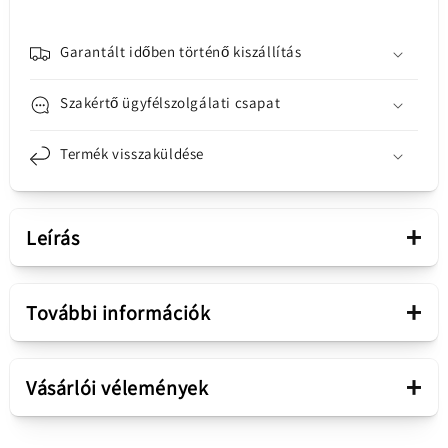
Garantált időben történő kiszállítás
Szakértő ügyfélszolgálati csapat
Termék visszaküldése
+
Leírás
Bemutatás
+
További információk
Alkatrész
Töltő csatlakozó
Töltő / adat csatlakozó
+
Vásárlói vélemények
Nokia 8600 Luna
Értékesítési csomag