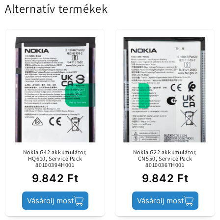
Alternatív termékek
5.00 az 5-ből
1 értékelés alapján
Új kompatibilis
Cserealkatrész a telefon hibás csatlakozójának
alkatrész / gyártva az
pótlására.
1
Európai
0
Szabványoknak
0
megfelelően.
0
Utángyártott
0
Minőségi
(információ)
különbségek
Értékelés írása
mutatkoznak az
eredeti alkatrésszel
(Service Pack)
Sort by
összehasonlítva.
Nokia G42 akkumulátor,
Nokia G22 akkumulátor,
HQ610, Service Pack
CN550, Service Pack
80100394H001
80100367H001
Értékelések más nyelveken
9.842 Ft
9.842 Ft
Tartalom
Töltő csatlakozó
10/31/2015
Vásárolj most
Vásárolj most
Anghelus Nicolaie
Termék állapota
Utángyártott