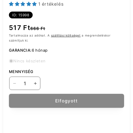
1 értékelés
ID: 15998
Normál
Akciós
517 Ft
666 Ft
ár
ár
Tartalmazza az adókat. A
szállítási költséget
a megrendeléskor
számítjuk ki.
GARANCIA:
6 hónap
Nincs készleten
MENNYISÉG
Nokia
Nokia
8600
8600
Luna
Luna
Elfogyott
töltőcsatlakozó
töltőcsatlakozó
mennyiségének
mennyiségének
csökkentése
növelése